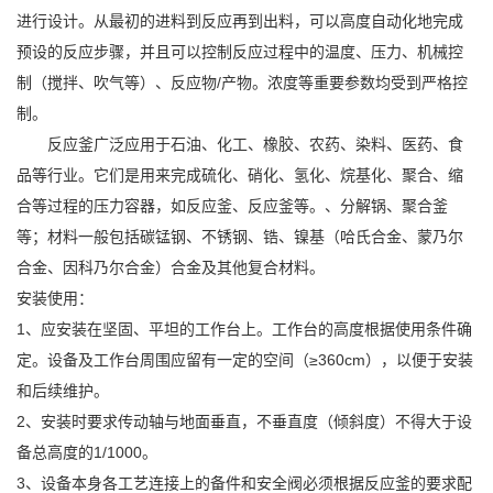
进行设计。从最初的进料到反应再到出料，可以高度自动化地完成
预设的反应步骤，并且可以控制反应过程中的温度、压力、机械控
制（搅拌、吹气等）、反应物/产物。浓度等重要参数均受到严格控
制。
反应釜广泛应用于石油、化工、橡胶、农药、染料、医药、食
品等行业。它们是用来完成硫化、硝化、氢化、烷基化、聚合、缩
合等过程的压力容器，如反应釜、反应釜等。、分解锅、聚合釜
等；材料一般包括碳锰钢、不锈钢、锆、镍基（哈氏合金、蒙乃尔
合金、因科乃尔合金）合金及其他复合材料。
安装使用：
1、应安装在坚固、平坦的工作台上。工作台的高度根据使用条件确
定。设备及工作台周围应留有一定的空间（≥360cm），以便于安装
和后续维护。
2、安装时要求传动轴与地面垂直，不垂直度（倾斜度）不得大于设
备总高度的1/1000。
3、设备本身各工艺连接上的备件和安全阀必须根据反应釜的要求配