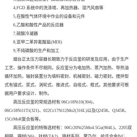
4,FGD 系统中的洗涤塔、再加热器、湿汽风扇等
5,在酸性气体环境中作业的设备和元件
6,乙酸和酸性产品的反应器
7,硫酸冷凝器
8,亚甲二苯异氰酸盐(MDI)
9,不纯磷酸的生产和加工
烟台正太压力容器长期致力于反应釜的研发及应用，由于生产
工艺、操作条件不尽相同，反应釜分为电加热、蒸汽加热、导热油
循环加热，轴封装置分为填料密封、机械密封、磁力密封。搅拌型
式有锚式、浆式、涡轮式、推进式、自吸式、框式。其他要求可根
据用户要求设计、制作。
高压反应釜的常规选材有:06Cr18Ni10(304)、
06Cr18Ni11Ti(321)、022Cr17Ni12Mo2(316L)以及Q245R、Q345R、
15CrMoR复合板等。
高压反应釜的特殊选材有：00Cr20Ni25Mo4.5Gu(904L)、2205双
相钢、镍材(N6)，钛材(TA2)、锆材系列、蒙乃尔、哈氏合金B/C、