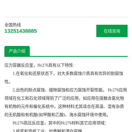
全国热线
13251438885
在线咨询
产品介绍
压力容器
反应釜
，Hc276具有以下特性:
1,在氧化和还原状态下，对大多数腐蚀介质具有优异的耐腐蚀
性。
2,出色的耐点腐蚀、缝隙腐蚀和应力腐蚀开裂性能。 Hc276应用
领域在化工和石化领域得到了广泛的应用，如应用在接触含氯化物
有机物的元件和催化系统中。这种材料尤其适合在高温、混有杂质
的无机酸和有机酸(如甲酸和乙酸)、海水腐蚀环境中使用。
Hc276高压反应釜，其中的Hc276材料其它应用领域：
3,纸浆和造纸工业，如煮解和漂白容器